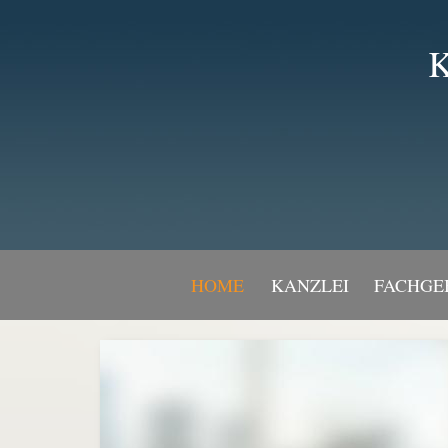
K
HOME
KANZLEI
FACHGE